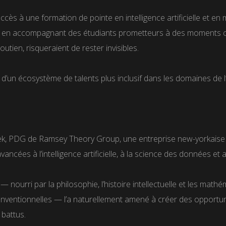
accès à une formation de pointe en intelligence artificielle et 
t et en accompagnant des étudiants prometteurs à des moments 
utien, risqueraient de rester invisibles.
n d’un écosystème de talents plus inclusif dans les domaines de
k, PDG de Ramsey Theory Group, une entreprise new-yorkaise o
ncées à l’intelligence artificielle, à la science des données et 
ourri par la philosophie, l’histoire intellectuelle et les mathé
n conventionnelles — l’a naturellement amené à créer des opportun
battus.