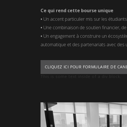
Ce qui rend cette bourse unique
•
Un accent particulier mis sur les étudiant
•
Une combinaison de soutien financier, de
•
Un engagement à construire un écosystèm
automatique et des partenariats avec des u
CLIQUEZ ICI POUR FORMULAIRE DE CA
This is some text inside of a div block.